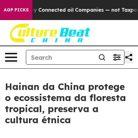
e Politically Connected oil Companies — not Taxpayers
AGP PICKS
Hainan da China protege
o ecossistema da floresta
tropical, preserva a
cultura étnica