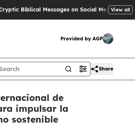
c Biblical Messages on Social Media
Big Food vs.
View all
Provided by AGP
Share
ternacional de
ra impulsar la
o sostenible