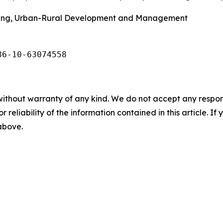
using, Urban-Rural Development and Management
86-10-63074558
without warranty of any kind. We do not accept any responsib
r reliability of the information contained in this article. I
 above.